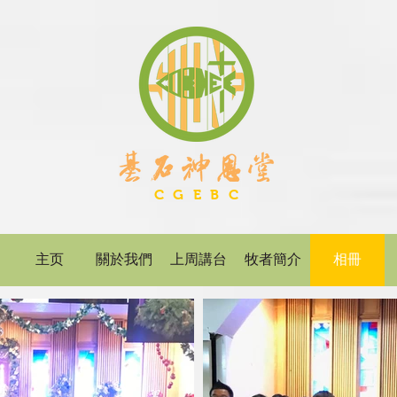
C G E B C
主页
關於我們
上周講台
牧者簡介
相冊